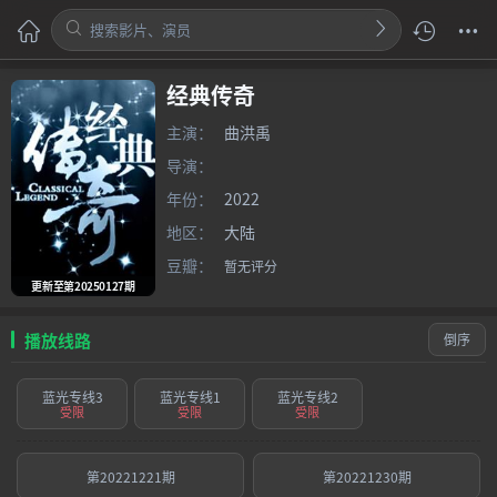
经典传奇
主演：
曲洪禹
导演：
年份：
2022
地区：
大陆
豆瓣：
暂无评分
更新至第20250127期
播放线路
倒序
蓝光专线3
蓝光专线1
蓝光专线2
受限
受限
受限
第20221221期
第20221230期