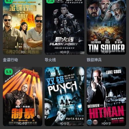
6.1
7.1
HD
HD中字
HD中字
金谍行动
导火线
铁驭神兵
5.5
HD中字
HD中字
HD中字