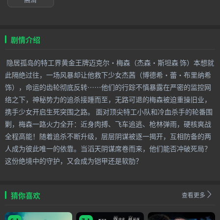
剧情介绍
隐居孤岛的特工界黄金王牌迈克尔·梅森（杰森·斯坦森 饰）本想就
此隔绝过往，一场风暴却让他救下少女杰茜（博德希·蕾·布里纳希
饰），命运的齿轮彻底反转……他们的行踪不慎暴露在严密的监控网
络之下，神秘势力的追杀接踵而至，无路可退的梅森被迫重操旧业，
携手少女开启生死突围之路。 面对顶尖特工小队和冷血杀手的轮番围
剿，梅森一路火力全开：近身肉搏、飞车追逃、枪林弹雨，硬核爽战
全程高能！随着追杀不断升级，层层阴谋被逐一揭开，互相防备的两
人成为彼此唯一的依靠。当滔天阴谋席卷而来，他们能否冲破死局？
这份绝境中的守护，又会成为铠甲还是软肋？
猜你喜欢
查看更多