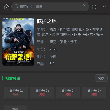
庇护之地
主演：
杰森·斯坦森
博德希·蕾·布里纳
希
比尔·奈伊
娜奥米·阿基
丹尼尔·梅
斯
哈丽特·瓦尔特
戈登·亚历山大
布隆森·
导演：
里克·罗曼·沃夫
韦伯
汤姆·吴
比利·克莱门茨
托米·梅
安
娜·克里里
年份：
2026
巴利·吉尔
瑞恩·弗莱彻
亚当·
柯林斯
索菲安·弗朗西斯
布莱恩·维吉尔
史
地区：
英国
蒂文·布拉德斯
路易丝·拉
Rodaidh
Findlay
豆瓣：
5.9
HD
播放线路
倒序
蓝光专线4
蓝光专线3
蓝光专线1
蓝光专线2
断流
受限
受限
受限
高清