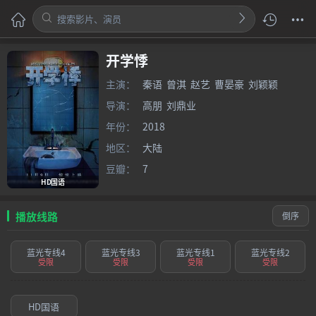
开学悸
主演：
秦语
曾淇
赵艺
曹晏豪
刘颖颖
导演：
高朋
刘鼎业
年份：
2018
地区：
大陆
豆瓣：
7
HD国语
播放线路
倒序
蓝光专线4
蓝光专线3
蓝光专线1
蓝光专线2
受限
受限
受限
受限
HD国语