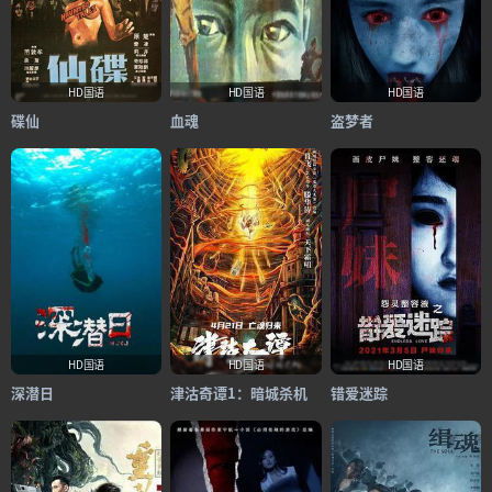
HD国语
HD国语
HD国语
碟仙
血魂
盗梦者
HD国语
HD国语
HD国语
深潜日
津沽奇谭1：暗城杀机
错爱迷踪