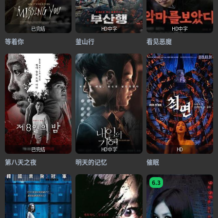
已完结
HD中字
HD中字
等着你
釜山行
看见恶魔
已完结
HD中字
HD
第八天之夜
明天的记忆
催眠
6.3