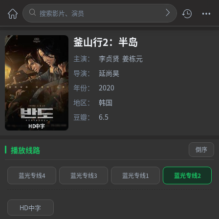
釜山行2：半岛
主演：
李贞贤
姜栋元
导演：
延尚昊
年份：
2020
地区：
韩国
豆瓣：
6.5
HD中字
播放线路
倒序
蓝光专线4
蓝光专线3
蓝光专线1
蓝光专线2
HD中字