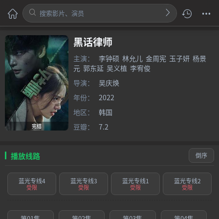
黑话律师
主演：
李钟硕
林允儿
金周宪
玉子妍
杨景
元
郭东延
吴义植
李宥俊
导演：
吴庆焕
年份：
2022
地区：
韩国
豆瓣：
7.2
完结
播放线路
倒序
蓝光专线4
蓝光专线3
蓝光专线1
蓝光专线2
受限
受限
受限
受限
第01集
第02集
第03集
第04集