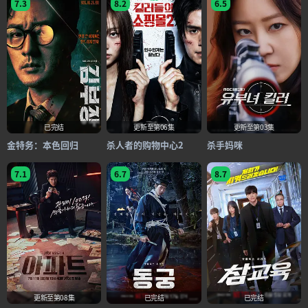
7.3
8.2
6.5
已完结
更新至第06集
更新至第03集
金特务：本色回归
杀人者的购物中心2
杀手妈咪
7.1
6.7
8.7
更新至第08集
已完结
已完结