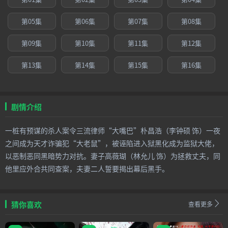
第05集
第06集
第07集
第08集
第09集
第10集
第11集
第12集
第13集
第14集
第15集
第16集
剧情介绍
一桩有预谋的杀人案令三流律师“大嘴巴”朴昌浩（李钟硕 饰）一夜
之间成为天才诈骗犯“大老鼠”，被诬陷进入狱黑化成为监狱大佬，
以恶制恶同黑暗势力对抗。妻子高薇瑚（林允儿 饰）为拯救丈夫，同
他里应外合共同查案，夫妻二人誓要揭出幕后黑手。
猜你喜欢
查看更多