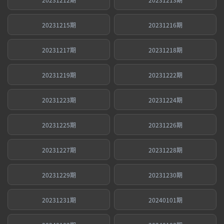
20231215期
20231216期
20231217期
20231218期
20231219期
20231222期
20231223期
20231224期
20231225期
20231226期
20231227期
20231228期
20231229期
20231230期
20231231期
20240101期