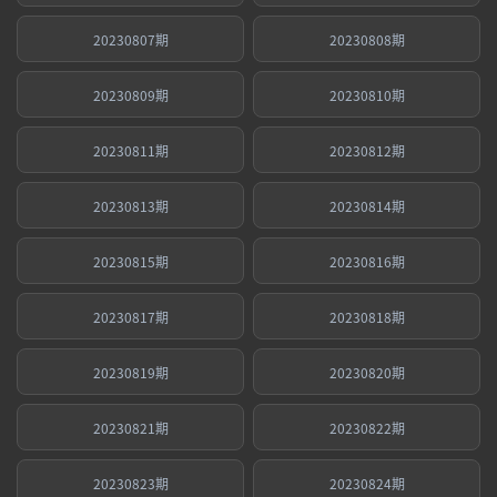
20230807期
20230808期
20230809期
20230810期
20230811期
20230812期
20230813期
20230814期
20230815期
20230816期
20230817期
20230818期
20230819期
20230820期
20230821期
20230822期
20230823期
20230824期