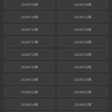
20240708期
20240709期
20240710期
20240712期
20240713期
20240716期
20240717期
20240718期
20240719期
20240720期
20240722期
20240723期
20240724期
20240725期
20240812期
20240813期
20240814期
20240815期