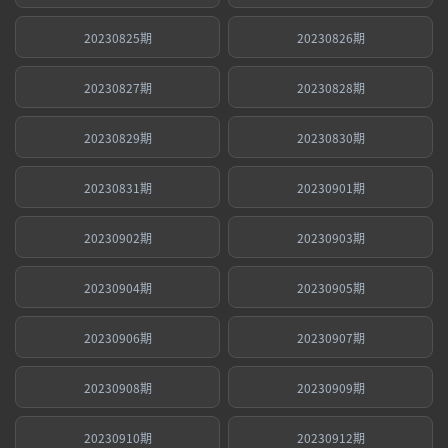
20230825期
20230826期
20230827期
20230828期
20230829期
20230830期
20230831期
20230901期
20230902期
20230903期
20230904期
20230905期
20230906期
20230907期
20230908期
20230909期
20230910期
20230912期