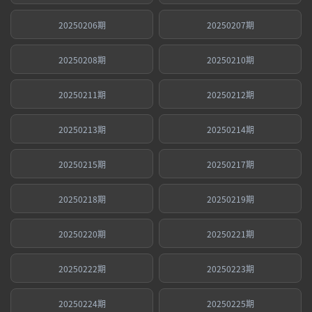
20250206期
20250207期
20250208期
20250210期
20250211期
20250212期
20250213期
20250214期
20250215期
20250217期
20250218期
20250219期
20250220期
20250221期
20250222期
20250223期
20250224期
20250225期