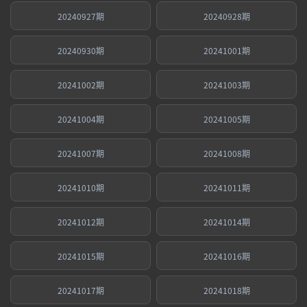
20240927期
20240928期
20240930期
20241001期
20241002期
20241003期
20241004期
20241005期
20241007期
20241008期
20241010期
20241011期
20241012期
20241014期
20241015期
20241016期
20241017期
20241018期