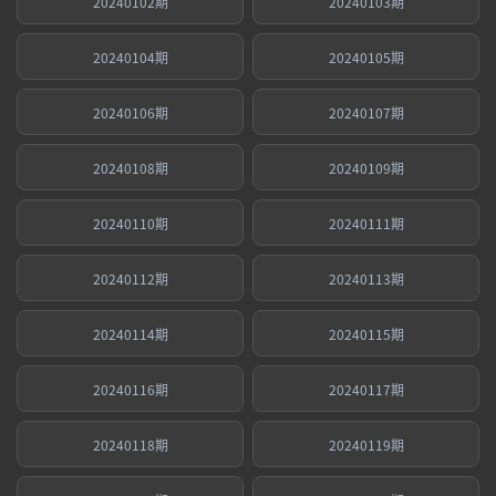
20240102期
20240103期
20240104期
20240105期
20240106期
20240107期
20240108期
20240109期
20240110期
20240111期
20240112期
20240113期
20240114期
20240115期
20240116期
20240117期
20240118期
20240119期