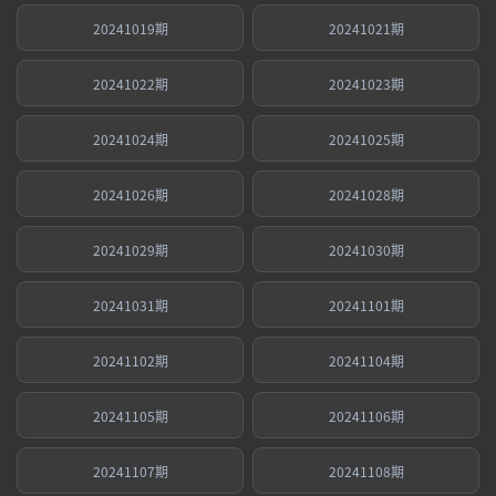
20241019期
20241021期
20241022期
20241023期
20241024期
20241025期
20241026期
20241028期
20241029期
20241030期
20241031期
20241101期
20241102期
20241104期
20241105期
20241106期
20241107期
20241108期