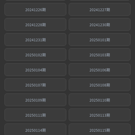
20241226期
20241227期
20241228期
20241230期
20241231期
20250101期
20250102期
20250103期
20250104期
20250106期
20250107期
20250108期
20250109期
20250110期
20250111期
20250113期
20250114期
20250115期