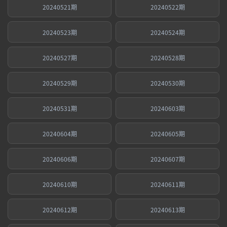
20240521期
20240522期
20240523期
20240524期
20240527期
20240528期
20240529期
20240530期
20240531期
20240603期
20240604期
20240605期
20240606期
20240607期
20240610期
20240611期
20240612期
20240613期