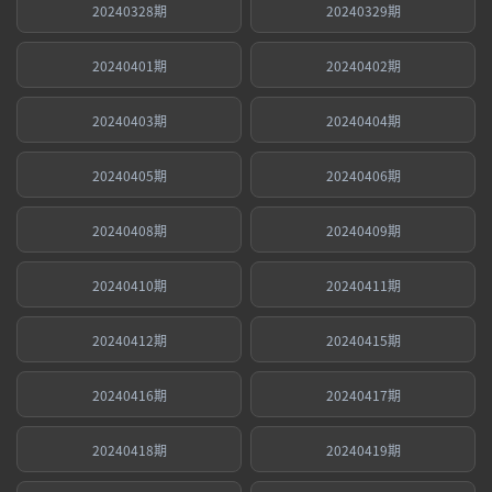
20240328期
20240329期
20240401期
20240402期
20240403期
20240404期
20240405期
20240406期
20240408期
20240409期
20240410期
20240411期
20240412期
20240415期
20240416期
20240417期
20240418期
20240419期