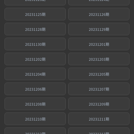
20231125期
20231126期
20231128期
20231129期
20231130期
20231201期
20231202期
20231203期
20231204期
20231205期
20231206期
20231207期
20231208期
20231209期
20231210期
20231211期
20231212期
20231213期