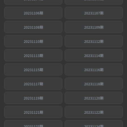
20231106期
20231107期
20231108期
20231109期
20231110期
20231112期
20231113期
20231114期
20231115期
20231116期
20231117期
20231118期
20231119期
20231120期
20231121期
20231122期
20231123期
20231124期