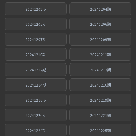
20241203期
20241204期
20241205期
20241206期
20241207期
20241209期
20241210期
20241211期
20241212期
20241213期
20241214期
20241216期
20241218期
20241219期
20241220期
20241221期
20241224期
20241225期