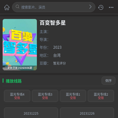
百变智多星
主演：
导演：
年份：
2023
地区：
台湾
豆瓣：
暂无评分
更新至第20260806期
播放线路
倒序
蓝光专线4
蓝光专线3
蓝光专线1
蓝光专线2
受限
受限
受限
受限
20231225
20231226