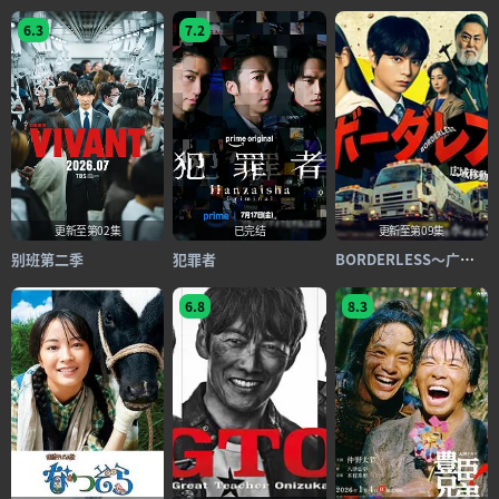
6.3
7.2
更新至第02集
已完结
更新至第09集
别班第二季
犯罪者
BORDERLESS～广域移动搜查队～
6.8
8.3