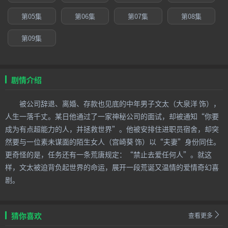
第05集
第06集
第07集
第08集
第09集
剧情介绍
被公司辞退、离婚、存款也见底的中年男子文太（大泉洋 饰），
人生一落千丈。某日他通过了一家神秘公司的面试，却被通知“你要
成为有点超能力的人，并拯救世界”。他被安排住进职员宿舍，却突
然要与一位素未谋面的陌生女人（宫崎葵 饰）以“夫妻”身份同住。
更奇怪的是，任务还有一条荒唐规定：“禁止去爱任何人”。就这
样，文太被迫背负起世界的命运，展开一段荒诞又温情的爱情奇幻喜
剧。
猜你喜欢
查看更多