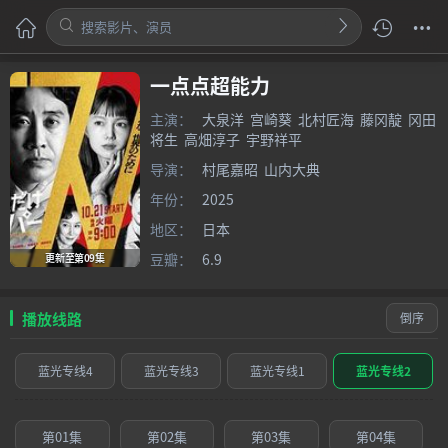
一点点超能力
主演：
大泉洋
宫崎葵
北村匠海
藤冈靛
冈田
将生
高畑淳子
宇野祥平
导演：
村尾嘉昭
山内大典
年份：
2025
地区：
日本
豆瓣：
6.9
更新至第09集
播放线路
倒序
蓝光专线4
蓝光专线3
蓝光专线1
蓝光专线2
第01集
第02集
第03集
第04集