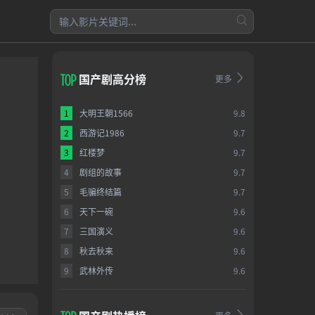
国产剧高分榜
更多
1
大明王朝1566
9.8
2
西游记1986
9.7
3
红楼梦
9.7
4
剧组的故事
9.7
5
毛骗终结篇
9.7
6
天下一碗
9.6
7
三国演义
9.6
8
秋去秋来
9.6
9
武林外传
9.6