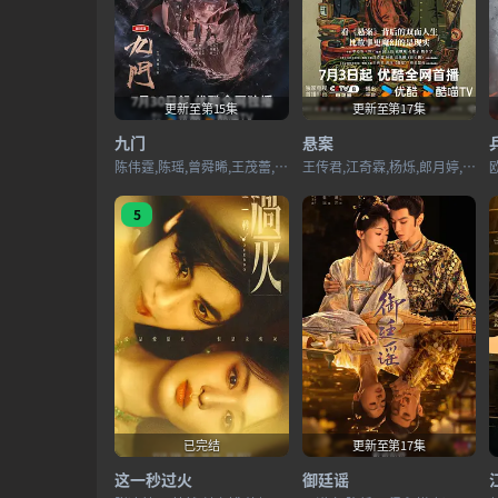
更新至第15集
更新至第17集
九门
悬案
陈伟霆,陈瑶,曾舜晞,王茂蕾,王奕婷,李乃文,释小龙,应灏铭,季肖冰,胡耘豪,徐正溪,章涛,王祖一,刘畅,杨钧丞,杨昊博,陈鸿锦,吴圣麒,林秋楠,扈帷,雷丰瑞
王传君,江奇霖,杨烁,郎月婷,岳云鹏,姜冠南,黄觉,曾美慧孜,公磊,王砚辉,艾丽娅,甘昀宸,刘丹,刘畅,刘洋,金泽灏,周野芒,董牧沙,葛四,翟小兴,尚铁龙,黄璐
5
已完结
更新至第17集
这一秒过火
御廷谣