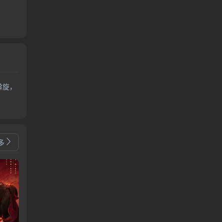
斡旋，
多