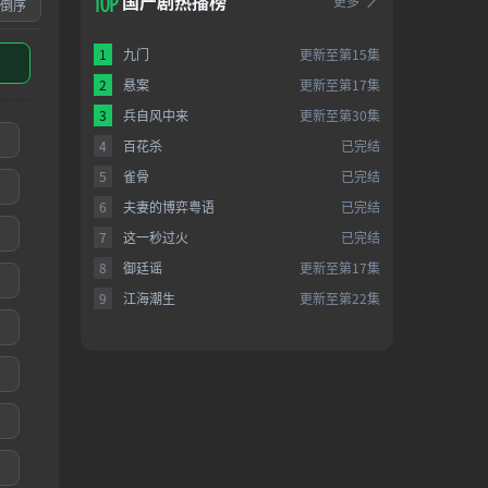
国产剧热播榜
更多
倒序
1
九门
更新至第15集
2
悬案
更新至第17集
3
兵自风中来
更新至第30集
4
百花杀
已完结
5
雀骨
已完结
6
夫妻的博弈粤语
已完结
7
这一秒过火
已完结
8
御廷谣
更新至第17集
9
江海潮生
更新至第22集