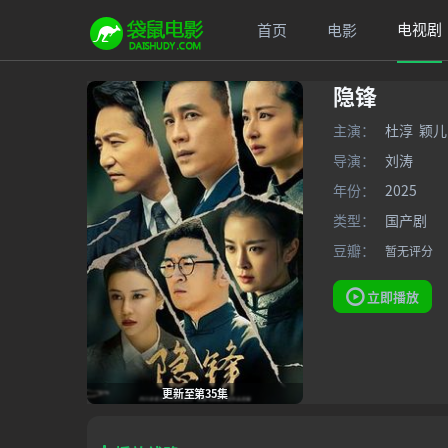
电视剧
首页
电影
隐锋
主演：
杜淳
颖儿
导演：
刘涛
年份：
2025
类型：
国产剧
豆瓣：
暂无评分
立即播放
更新至第35集