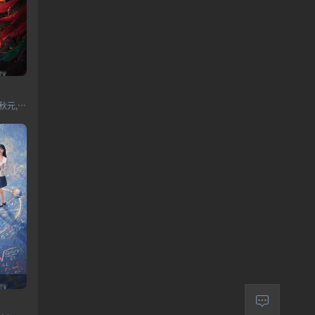
艾米,侯明昊,王以纶,马秋元,米热,何润东,刘令姿,郑雅文,陶昕然,程莉莎,王丽坤,金莎,庞博,苏袀禾,满江,盛一伦,党涛,张雨剑,锦超,王润泽,杨凯淳,程宇峰,邵桐,博尔吉特,蒋中炜,延霈,郑雨轩,陈一诺,雷浩轩,曲芷含,王靖雯,焦建,张千叶