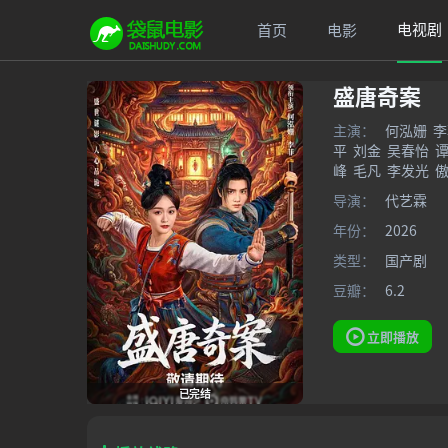
电视剧
首页
电影
盛唐奇案
主演：
何泓姗
李
平
刘金
吴春怡
峰
毛凡
李发光
导演：
代艺霖
年份：
2026
类型：
国产剧
豆瓣：
6.2
立即播放
已完结