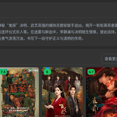
神秘“鬼探”决明、武艺高强的捕快苏御安联手追凶，揭开一桩桩离奇悬
的连环仪式杀人等。在迷雾与鲜血中，李静澜与决明暗生情愫，彼此扶持
与勇气涤荡污浊，书写下一段守护正义与清明的传奇。
查看更
7.5
6
6.7