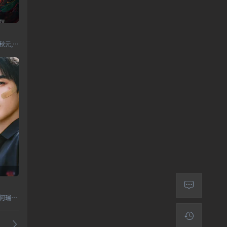
艾米,侯明昊,王以纶,马秋元,米热,何润东,刘令姿,郑雅文,陶昕然,程莉莎,王丽坤,金莎,庞博,苏袀禾,满江,盛一伦,党涛,张雨剑,锦超,王润泽,杨凯淳,程宇峰,邵桐,博尔吉特,蒋中炜,延霈,郑雨轩,陈一诺,雷浩轩,曲芷含,王靖雯,焦建,张千叶
宋威龙,张婧仪,梁靖康,何瑞贤,练练,何明翰,周铁,赵龙豪,田征,苗若芃,杨雪儿,严智超,曲靖,孙亦鸿,汤加文,吴其江,吴弘,凌美仕,惠园,周俞辰,陈子萱