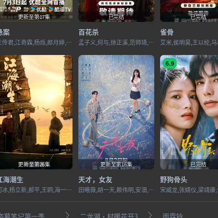
更新至第17集
已完结
已完结
悬案
百花杀
雀骨
王传君,江奇霖,杨烁,郎月婷,岳云鹏,姜冠南,黄觉,曾美慧孜,公磊,王砚辉,艾丽娅,甘昀宸,刘丹,刘畅,刘洋,金泽灏,周野芒,董牧沙,葛四,翟小兴,尚铁龙,黄璐
孟子义,何与,徐正溪,范帅琦,赖伟明,林子烨,董子凡,叶祖新,孔雪儿,何润东,张耀,张峻宁,高伟光,郑希怡,陈鹤一,邱心志,田雷,赵志伟,曹卫宇,荣妍,戴春荣,杨童舒,周静波,朱俊麟,曹阳明珠
6.9
更新至第26集
更新至第16集
已完结
江海潮生
天才，女友
野狗骨头
何冰,杨立新,郝平,王鸥,海一天,黑子,谭洋,焦刚,丁柳元,焉栩嘉,陈乔恩,刘佳,毕彦君,董勇,沈保平,何中华,刘向京,仁龙,周征波,李佳宁,张喜前,臧金生,徐僧,王建新,张风,刘蕾,侯析焱,秦天宇,辛鹏
田曦薇,胡一天,赖伟明,安沺,夏浩然,厉嘉琪,孙梦秋,李佑川,邬家楷
盗墓笔记第一季
二龙湖·村暖花开3
雨霖铃