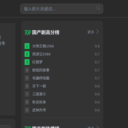
国产剧高分榜
更多
保
岳冬
1
大明王朝1566
9.8
2
西游记1986
9.7
3
红楼梦
9.7
4
剧组的故事
9.7
5
毛骗终结篇
9.7
6
天下一碗
9.6
7
三国演义
9.6
8
秋去秋来
9.6
9
武林外传
9.6