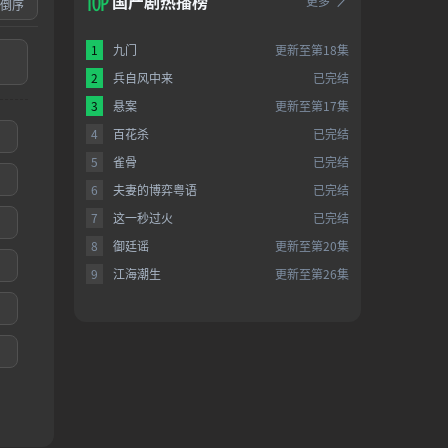
国产剧热播榜
更多
倒序
1
九门
更新至第18集
2
兵自风中来
已完结
3
悬案
更新至第17集
4
百花杀
已完结
5
雀骨
已完结
6
夫妻的博弈粤语
已完结
7
这一秒过火
已完结
8
御廷谣
更新至第20集
9
江海潮生
更新至第26集