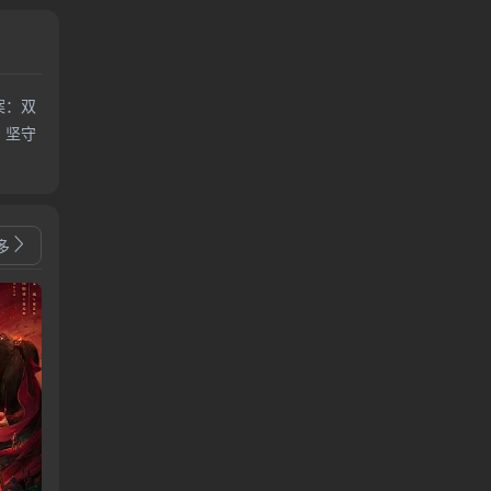
案：双
，坚守
多