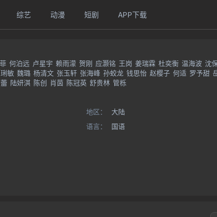
综艺
动漫
短剧
APP下载
菲
何泊远
卢星宇
赖雨濛
贺刚
应灏铭
王岗
姜瑞霖
杜奕衡
温海波
沈
谭琍敏
魏璐
杨清文
张玉轩
张海峰
孙蛟龙
钱思怡
赵樱子
何适
罗予甜
傲蕾
陆妍淇
陈创
肖茵
陈冠英
舒贵林
管栎
地区：
大陆
语言：
国语