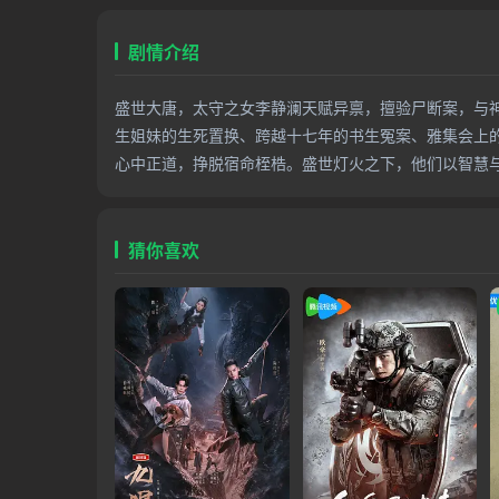
剧情介绍
盛世大唐，太守之女李静澜天赋异禀，擅验尸断案，与
生姐妹的生死置换、跨越十七年的书生冤案、雅集会上
心中正道，挣脱宿命桎梏。盛世灯火之下，他们以智慧
猜你喜欢