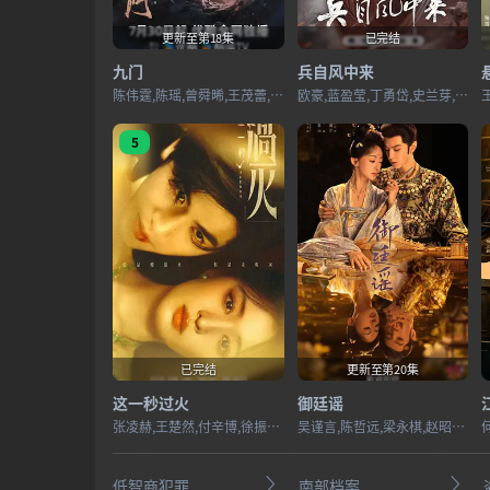
更新至第18集
已完结
九门
兵自风中来
陈伟霆,陈瑶,曾舜晞,王茂蕾,王奕婷,李乃文,释小龙,应灏铭,季肖冰,胡耘豪,徐正溪,章涛,王祖一,刘畅,杨钧丞,杨昊博,陈鸿锦,吴圣麒,林秋楠,扈帷,雷丰瑞
欧豪,蓝盈莹,丁勇岱,史兰芽,刘奕君,阮巨,李幼斌,侯勇,于景骁,王春宇,关亚军,杨舒,吴岳阳,张进,陈方舟,陈启杰,周德华,赵长洲,赵荀,费鲤齐,夏侯镔,徐洪浩,傅程鹏,谢心
5
已完结
更新至第20集
这一秒过火
御廷谣
张凌赫,王楚然,付辛博,徐振轩,鹤秋,王籽苏,胡杏儿,沙宝亮,吴莫愁,毛孩,鹿骐,苇青,刘令姿,康可人,陈东阳,黄博远,斓曦,张弓,金俊秀,陈欣予
吴谨言,陈哲远,梁永棋,赵昭仪,张南,郭品超,盛一伦,吴岱融,黄祖鑫,宋麒
低智商犯罪
南部档案