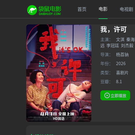
电影
首页
电视剧
我，许可
主演：
文淇
秦海
远
李冠廷
刘杰毅
导演：
杨荔钠
年份：
2026
类型：
喜剧片
豆瓣：
8.1
立即播放
HD国语