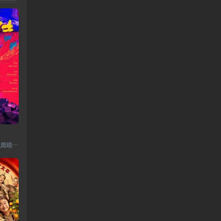
秦昊,文松,谢楠,冷中易,周晓飞,石头