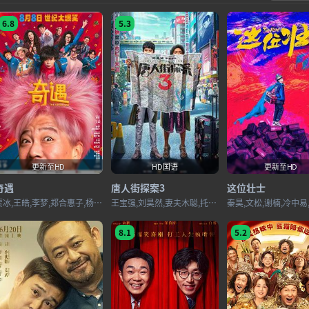
6.8
5.3
更新至HD
HD国语
更新至HD
奇遇
唐人街探案3
这位壮士
贾冰,王皓,李梦,郑合惠子,杨皓宇,翟子路,于洋,费启鸣,李乃文,马旭东,邓帅,李治良,冯满,郝瀚,李飞,小沈阳,徐浩伦,谭湘文,唐香玉
王宝强,刘昊然,妻夫木聪,托尼·贾,长泽雅美,染谷将太,铃木保奈美,浅野忠信,三浦友和,尚语贤,肖央,张子枫,邱泽,张钧甯,马伯骞,程潇,陈哲远,李明轩,崔雨
8.1
5.2