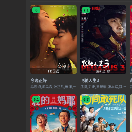
6
7.1
HD国语
更新至HD
今晚正好
飞驰人生3
马思纯,陈昊森,张艺凡,宋洋,温茉言,吕星辰
沈腾,尹正,黄景瑜,张本煜,魏翔,沙溢,范丞丞,孙艺洲,段奕宏,张新成,胡先煦,李治廷,白宇帆,周政杰,高华阳,刘巴特尔,何澳,贾冰,王安宇,陈永胜,冯绍峰,郝瀚
6.1
6.7