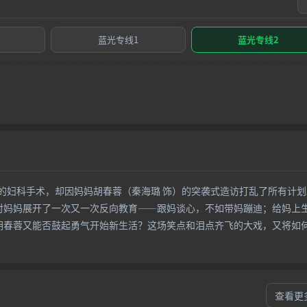
蓝光专线1
蓝光专线2
睫的妇科手术，却因妈妈胡春蓉（秦海璐 饰）的突袭式造访打乱了所有计
对妈妈展开了一次又一次反向教育——跟妈谈心，不如带妈蹦迪；给妈上
胡春蓉又能否鼓起勇气开始新生活？这场笑点和泪点齐飞的大戏，又将如
查看更