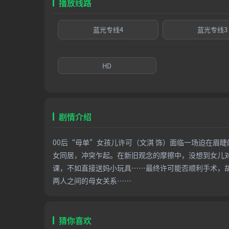
播放线路
蓝光专线4
蓝光专线3
HD
剧情介绍
00后“母单”女孩儿许可（文淇 饰）面临一场迫在眉
女同居，冲突乍起。在新旧观念的摩擦中，没想到女儿
课，不如直接送妈小玩具……最终许可能否顺利手术，
两人之间的母女关系……
猜你喜欢