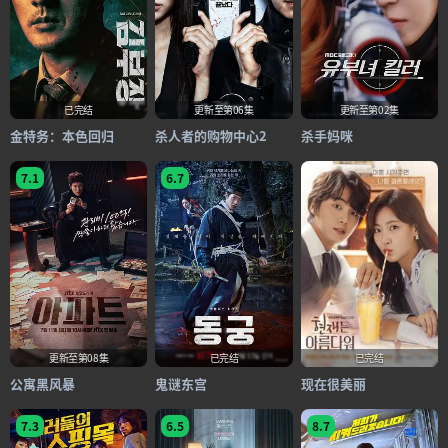
已完结
更新至第06集
更新至第02集
金特务：本色回归
杀人者的购物中心2
杀手妈咪
7.1
6.7
更新至第08集
已完结
已完结
公寓黑风暴
鬼谜东宫
现在很美丽
7.3
6.5
8.7